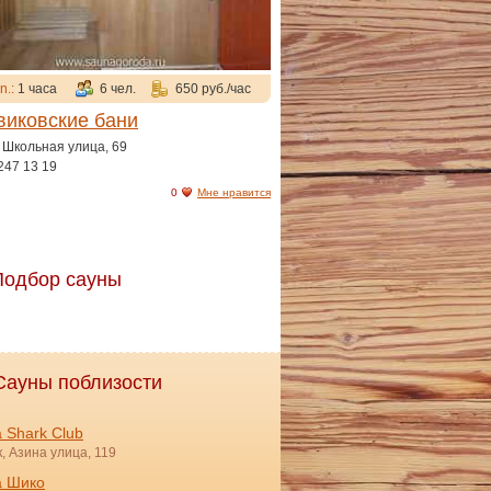
n.:
1 часа
6 чел.
650 руб./час
виковские бани
 Школьная улица, 69
 247 13 19
0
Мне нравится
Подбор сауны
Сауны поблизости
 Shark Club
, Азина улица, 119
а Шико