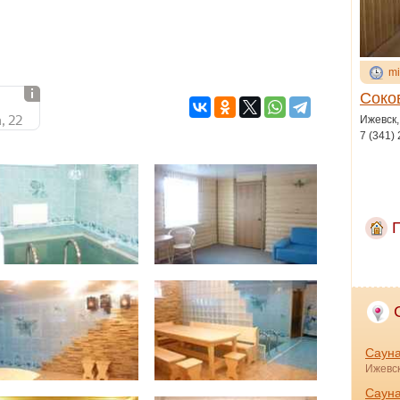
mi
Соко
, 22
Ижевск,
7 (341)
Сауна
Ижевск
Саун