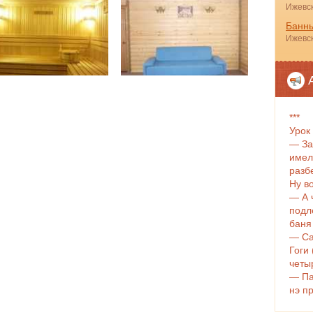
Ижевск
Банны
Ижевск
***
Урок
— За
имел
разб
Ну во
— А 
подл
баня
— Са
Гоги
четы
— Па
нэ п