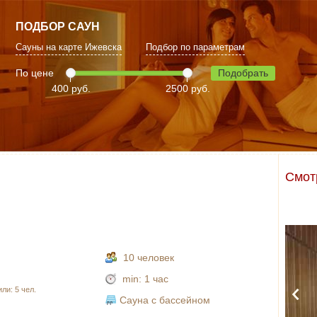
ПОДБОР САУН
Сауны на карте Ижевска
Подбор по параметрам
По цене
Подобрать
400 руб.
2500 руб.
Смот
10 человек
min:
1 час
ли: 5 чел.
Сауна с бассейном