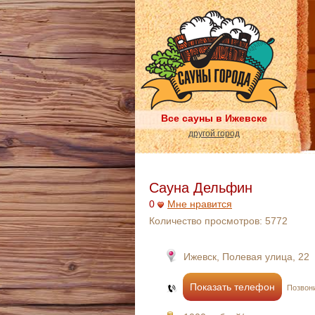
Все сауны в Ижевске
другой город
Сауна Дельфин
0
Мне нравится
Количество просмотров:
5772
Ижевск, Полевая улица, 22
Показать телефон
Позвони